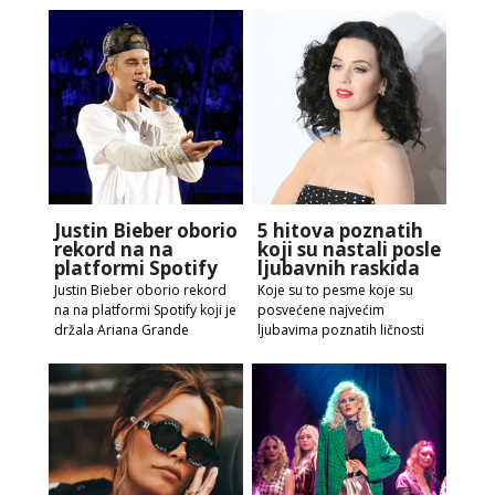
Justin Bieber oborio
5 hitova poznatih
rekord na na
koji su nastali posle
platformi Spotify
ljubavnih raskida
Justin Bieber oborio rekord
Koje su to pesme koje su
na na platformi Spotify koji je
posvećene najvećim
držala Ariana Grande
ljubavima poznatih ličnosti