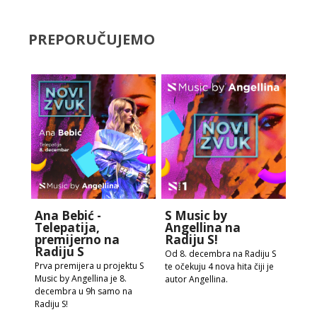
PREPORUČUJEMO
Ana Bebić -
S Music by
Telepatija,
Angellina na
premijerno na
Radiju S!
Radiju S
Od 8. decembra na Radiju S
Prva premijera u projektu S
te očekuju 4 nova hita čiji je
Music by Angellina je 8.
autor Angellina.
decembra u 9h samo na
Radiju S!