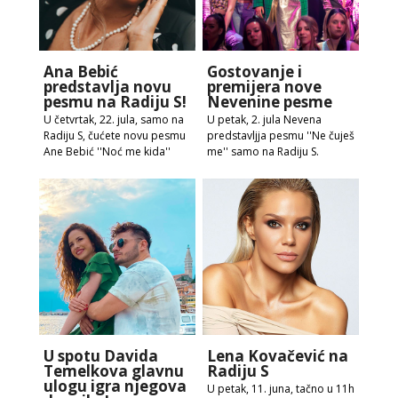
Ana Bebić
Gostovanje i
predstavlja novu
premijera nove
pesmu na Radiju S!
Nevenine pesme
U četvrtak, 22. jula, samo na
U petak, 2. jula Nevena
Radiju S, čućete novu pesmu
predstavljja pesmu ''Ne čuješ
Ane Bebić ''Noć me kida''
me'' samo na Radiju S.
U spotu Davida
Lena Kovačević na
Temelkova glavnu
Radiju S
ulogu igra njegova
U petak, 11. juna, tačno u 11h