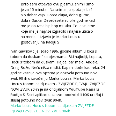
Brzo sam otpevao ovu pjesmu, snimili smo
je za 15 minuta. Na snimanju spota je baš
bio dobar vajb. Dobra ekipa, dobri glumci,
dobra đuska. Devedesete su bile godine kad
me je obuzela hip hop muzika. To je vrijeme
koje me je najviše izgradilo i najviše uticalo
na mene. – izjavio je Marko Louis u
gostovanju na Radiju S
Ivan Gavrilović je izdao 1996. godine album „Hoću s’
tobom da đuskam“ sa pjesmama: Biti najbolji, Lopata,
Hoću s’ tobom da đuskam, Hajde, bar malo, Anđele,
Dragi Bože, Neću ništa misliti, Kap mi dođe kao reka; 24
godine kasnije ova pjesma je dozivela potpuno novi
zvuk 90-ih u izvođenju Marka Louisa. Marko Louis -
Hocu s tobom da djuskam - ZVIJEZDE PJEVAJU ZVIJEZDE
NOVI ZVUK 90-ih je na oficijalnom
YouTube kanalu
Radija S
. Skini aplikaciju za svoj
android
ili
IOS
uređaj i
slušaj potpuno novi zvuk 90-ih.
Marko Louis
Hocu s tobom da djuskam
ZVIJEZDE
PJEVAJU ZVIJEZDE NOVI ZVUK 90-ih