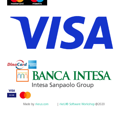
Made by
rkeus.com
|
rkeU® Software Workshop
@2020