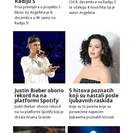
Radiju S
Od 8. decembra na Radiju S
Prva premijera u projektu S
te očekuju 4 nova hita čiji je
Music by Angellina je 8.
autor Angellina.
decembra u 9h samo na
Radiju S!
Justin Bieber oborio
5 hitova poznatih
rekord na na
koji su nastali posle
platformi Spotify
ljubavnih raskida
Justin Bieber oborio rekord
Koje su to pesme koje su
na na platformi Spotify koji je
posvećene najvećim
držala Ariana Grande
ljubavima poznatih ličnosti