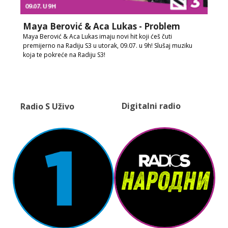
Maya Berović & Aca Lukas - Problem
Maya Berović & Aca Lukas imaju novi hit koji ćeš čuti
premijerno na Radiju S3 u utorak, 09.07. u 9h! Slušaj muziku
koja te pokreće na Radiju S3!
Digitalni radio
Radio S Uživo