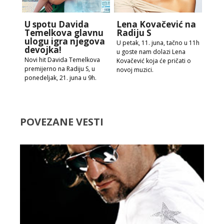
U spotu Davida
Lena Kovačević na
Temelkova glavnu
Radiju S
ulogu igra njegova
U petak, 11. juna, tačno u 11h
devojka!
u goste nam dolazi Lena
Novi hit Davida Temelkova
Kovačević koja će pričati o
premijerno na Radiju S, u
novoj muzici.
ponedeljak, 21. juna u 9h.
POVEZANE VESTI