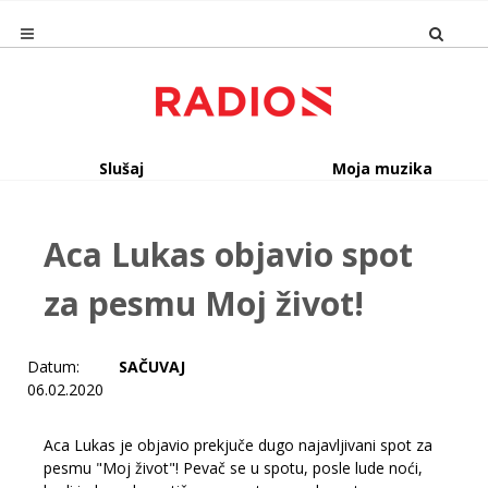
Slušaj
Moja muzika
Aca Lukas objavio spot
za pesmu Moj život!
Datum:
SAČUVAJ
06.02.2020
Aca Lukas je objavio prekjuče dugo najavljivani spot za
pesmu "Moj život"! Pevač se u spotu, posle lude noći,