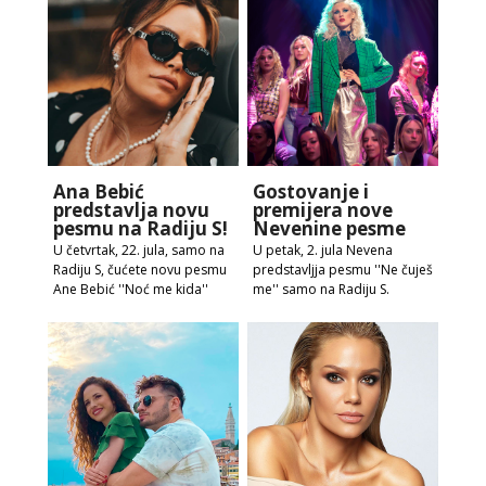
Ana Bebić
Gostovanje i
predstavlja novu
premijera nove
pesmu na Radiju S!
Nevenine pesme
U četvrtak, 22. jula, samo na
U petak, 2. jula Nevena
Radiju S, čućete novu pesmu
predstavljja pesmu ''Ne čuješ
Ane Bebić ''Noć me kida''
me'' samo na Radiju S.