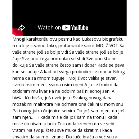
Mnogi karakterišu ovu pesmu kao Lukasovu biografsku,
a da li je stvarno tako, protumačite sami: MOJ ŽIVOT Sa
vaše strane još se bolje vidi Sa vaše strane još se bolje
čuje Sve ono čega normalan se stidi Sve ono što ne
dolikuje Sa vaše strane često sam i dobar Kada se peva i
kad se luduje A kad od svega probudim se modar Nikog
nema da sa mnom tuguje Moj život velika je stvar,
svima osim meni, svima osim meni A ja se trudim da
otklonim mu kvar Pa ne odolim baš nijednoj ženi A
bivša, k’o bivša, još uvek je tu Svakog novog dana
mozak mi maltretira Ne odmara ona čak ni u mom snu
Pa i ovog jutra činjenice servira Da još sam njen, da još
sam njen… I kada misle da još sam na tronu I kada
misle da nisam u bolu Tek onda krenem da se sebi
vratim Na svoju štetu sve muke da skratim I kada
shvatim da su moji znanci Do juče braća a već sutra