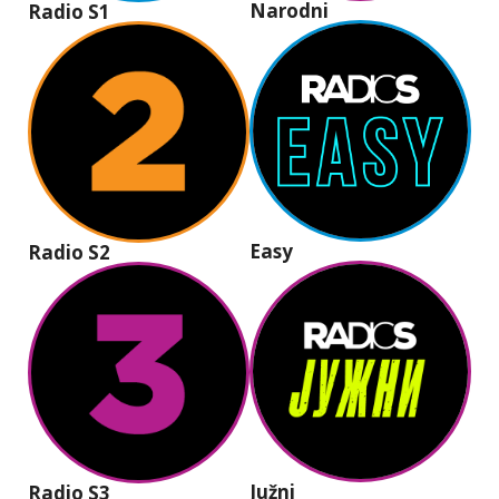
Narodni
Radio S1
Easy
Radio S2
Južni
Radio S3