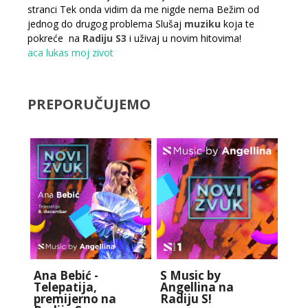
stranci Tek onda vidim da me nigde nema Bežim od
jednog do drugog problema Slušaj
muziku
koja te
pokreće na
Radiju S3
i uživaj u novim hitovima!
aca lukas
moj zivot
PREPORUČUJEMO
Ana Bebić -
S Music by
Telepatija,
Angellina na
premijerno na
Radiju S!