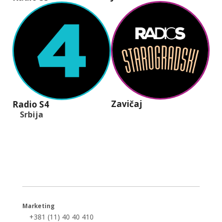
Zavičaj
Radio S4
Srbija
+381 (11) 40 40 440
office@radios.rs
Šumadijski trg 6a, 11000 Beograd
Marketing
+381 (11) 40 40 410