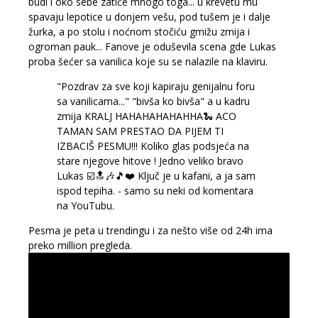
budi i oko sebe zatiče mnogo toga... u krevetu mu
spavaju lepotice u donjem vešu, pod tušem je i dalje
žurka, a po stolu i noćnom stočiću gmižu zmija i
ogroman pauk... Fanove je oduševila scena gde Lukas
proba šećer sa vanilica koje su se nalazile na klaviru.
"Pozdrav za sve koji kapiraju genijalnu foru
sa vanilicama..." "bivša ko bivša" a u kadru
zmija KRALJ HAHAHAHAHAHHA🐍 ACO
TAMAN SAM PRESTAO DA PIJEM TI
IZBACIŠ PESMU!!! Koliko glas podsjeća na
stare njegove hitove ! Jedno veliko bravo
Lukas ☑️🔝🎶🎵❤️ Ključ je u kafani, a ja sam
ispod tepiha. - samo su neki od komentara
na YouTubu.
Pesma je peta u trendingu i za nešto više od 24h ima
preko million pregleda.