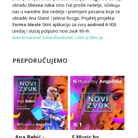
obradu
Olovna ruka
smo čuli prošle nedelje, očekuju
nas u naredne dve nedelje i premijere pesama koje će
obraditi Ana Stanić i Jelena Rozga. Prijatelj projekta:
Forma Ideale
Skini aplikaciju za svoj
android
ili
IOS
uređaj i slušaj potpuno novi zvuk 90-ih.
lena kovacevic
Lena Kovacevic
Leto je
leto je
PREPORUČUJEMO
Ana Bebić -
S Music by