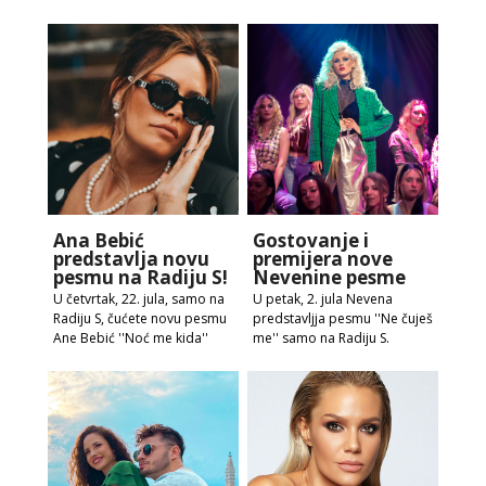
Ana Bebić
Gostovanje i
predstavlja novu
premijera nove
pesmu na Radiju S!
Nevenine pesme
U četvrtak, 22. jula, samo na
U petak, 2. jula Nevena
Radiju S, čućete novu pesmu
predstavljja pesmu ''Ne čuješ
Ane Bebić ''Noć me kida''
me'' samo na Radiju S.