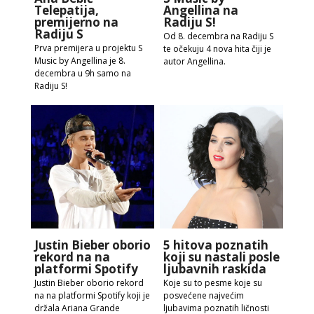
Telepatija,
Angellina na
premijerno na
Radiju S!
Radiju S
Od 8. decembra na Radiju S
Prva premijera u projektu S
te očekuju 4 nova hita čiji je
Music by Angellina je 8.
autor Angellina.
decembra u 9h samo na
Radiju S!
Justin Bieber oborio
5 hitova poznatih
rekord na na
koji su nastali posle
platformi Spotify
ljubavnih raskida
Justin Bieber oborio rekord
Koje su to pesme koje su
na na platformi Spotify koji je
posvećene najvećim
držala Ariana Grande
ljubavima poznatih ličnosti