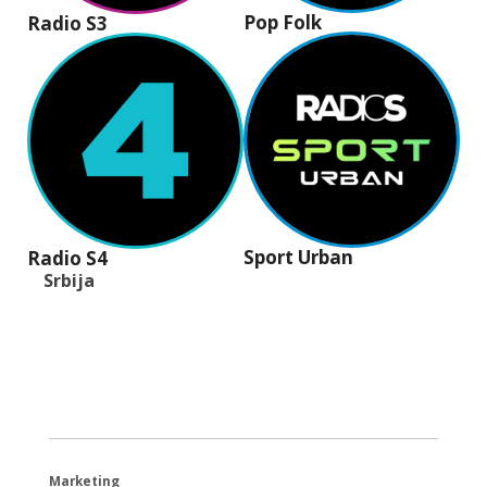
Pop Folk
Radio S3
Sport Urban
Radio S4
Srbija
+381 (11) 40 40 440
office@radios.rs
Šumadijski trg 6a, 11000 Beograd
Marketing