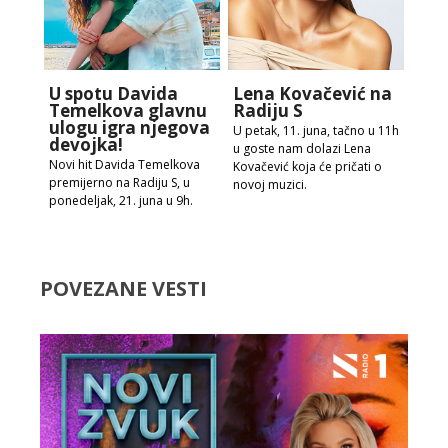
U spotu Davida
Lena Kovačević na
Temelkova glavnu
Radiju S
ulogu igra njegova
U petak, 11. juna, tačno u 11h
devojka!
u goste nam dolazi Lena
Novi hit Davida Temelkova
Kovačević koja će pričati o
premijerno na Radiju S, u
novoj muzici.
ponedeljak, 21. juna u 9h.
POVEZANE VESTI