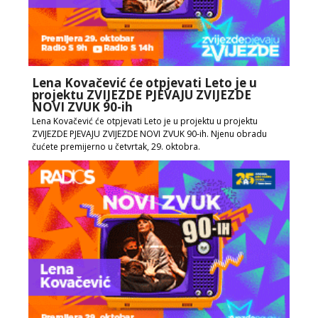
Lena Kovačević će otpjevati Leto je u
projektu ZVIJEZDE PJEVAJU ZVIJEZDE
NOVI ZVUK 90-ih
Lena Kovačević će otpjevati Leto je u projektu u projektu
ZVIJEZDE PJEVAJU ZVIJEZDE NOVI ZVUK 90-ih. Njenu obradu
čućete premijerno u četvrtak, 29. oktobra.