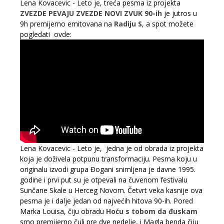
Lena Kovacevic - Leto je, treća pesma iz projekta
ZVEZDE PEVAJU ZVEZDE NOVI ZVUK 90-ih
je jutros u
9h premijerno emitovana na
Radiju S
, a spot možete
pogledati ovde:
Lena Kovacevic - Leto je, jedna je od obrada iz projekta
koja je doživela potpunu transformaciju. Pesma koju u
originalu izvodi grupa Đogani snimljena je davne 1995.
godine i prvi put su je otpevali na čuvenom festivalu
Sunčane Skale u Herceg Novom. Četvrt veka kasnije ova
pesma je i dalje jedan od najvećih hitova 90-ih. Pored
Marka Louisa, čiju obradu
Hoću s tobom da đuskam
smo premijerno čuli pre dve nedelje, i Magla benda čiju